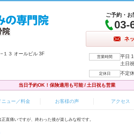
ご予約・お
03-
ネ
１３ オールビル 3F
平日 1
営業時間
土日祝 
不定
定休日
当日予約OK！保険適用も可能 / 土日祝も営業
メニュー／料金
お客様の声
アクセス
ーは正直痛いですが、終わった後が楽しみな程です。